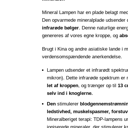
Mineral Lampen har en plade belagt me
Den opvarmede mineralplade udsender d
infrarøde bølger
. Denne naturlige energ
genereres af vores egne kroppe, og
abs
Brugt i Kina og andre asiatiske lande i 
verdensomspændende anerkendelse.
Lampen udsender et infrarødt spektru
mikron). Dette infrarøde spektrum er
let af kroppen
, og trænger op til
13 c
selv ind i knoglerne.
Den
stimulerer
blodgennemstrømni
ledstivhed, muskelspasmer, forstu
Mineralberiget terapi: TDP-lampens un
ioniserede mineraler, der stimulerer k