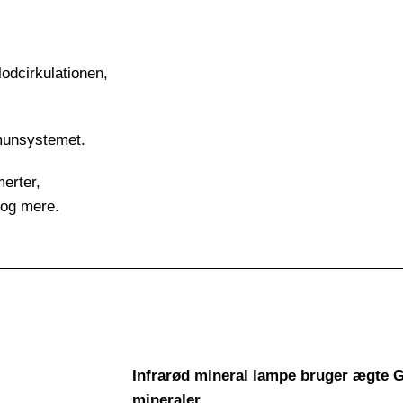
lodcirkulationen,
mmunsystemet.
merter,
 og mere.
Infrarød mineral lampe bruger ægt
mineraler.