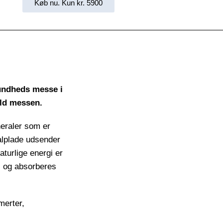
Køb nu. Kun kr. 5900
undheds messe i
ld messen.
eraler som er
alplade udsender
turlige energi er
, og absorberes
merter,