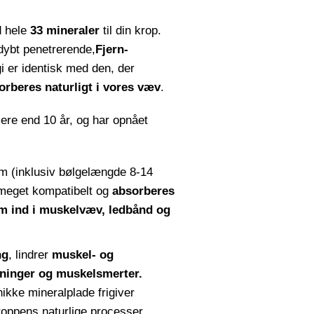
d hele
33 mineraler
til din krop.
ybt penetrerende,
Fjern-
i er identisk med den, der
orberes naturligt i vores væv
.
mere end 10 år, og har opnået
m (inklusiv bølgelængde 8-14
 meget kompatibelt og
absorberes
m ind i muskelvæv, ledbånd og
ng
, lindrer
muskel- og
vninger og muskelsmerter.
ikke mineralplade frigiver
roppens naturlige processer.