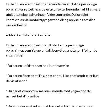
Du har til enhver tid ret til at anmode om at få dine personlige
oplysninger rettet, hvis de er ukorrekte, herunder ret til at gøre
ufuldstændige oplysninger fyldestgørende. Du kan blot
kontakte os via kontakt@yogaworld.dk og oplyse os om dine
ønsker herfor.
6.4 Retten til at slette data:
Du har til enhver tid ret til at få slettet de personlige
oplysninger, som Yogaworld.dk benytter, undtagen i følgende
situationer:
*Du har en uafklaret sag hos kundeservice
*Du har en åben bestilling, som endnu ikke er afsendt eller kun
delvis afsendt
*Du har et økonomisk mellemværende med yogaworld.dk,
uanset betalingsmåde
*Du er under mistanke for at have eller har misbrugt vores