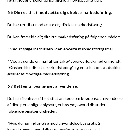
rettigheder og/eller på baggrund af lovmæssige krav.
6.6 Din ret til at modsætte dig direkte markedsføring:
Du har ret til at modsætte dig direkte markedsføring.
Du kan framelde dig direkte markedsføring på følgende måder:
* Ved at følge instruksen i den enkelte markedsføringsmail
* Ved at sende en mail til kontakt@yogaworld.dk med emnefelt
“Ønsker ikke direkte markedsføring” og en tekst om, at du ikke
ønsker at modtage markedsføring.
6.7 Retten til begrænset anvendelse:
Du har til enhver tid ret til at anmode om begrænset anvendelse
af dine personlige oplysninger hos yogaworld.dk under
følgende omstændigheder:
*Hvis du gør indsigelse mod anvendelse baseret på
kontakt@yogaworld.dk retmæssige interesser, skal