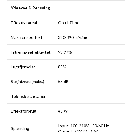
Ydeevne & Rensning
Effektivt areal
Op til 71 m²
Max. renseeffekt
380-390 m³/time
Filtreringseffektivitet
99,97%
Lugtfjernelse
85%
Støjniveau (maks.)
55 dB
Tekniske Detaljer
Effektforbrug
43 W
Input: 100-240V ~50/60 Hz
Spænding
Output: 24V DC, 1.5A