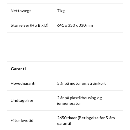
Nettovægt
7 kg
Størrelser (H x B x D)
641 x 330 x 330 mm
Garanti
Hovedgaranti
5 år på motor og strømkort
2 år på plastikhousing og
Undtagelser
iongenerator
2650 timer (Betingelse for 5-års
Filter levetid
garanti)