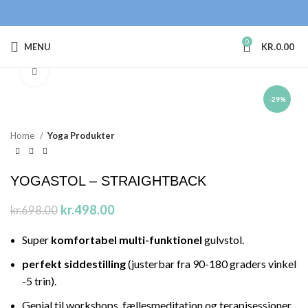
0
MENU
KR.
0.00
Click to enlarge
-29%
Home
Yoga Produkter
YOGASTOL – STRAIGHTBACK
kr.
498.00
kr.
698.00
Super
komfortabel multi-funktionel
gulvstol.
perfekt siddestilling
(justerbar fra 90-180 graders vinkel
-5 trin).
Genial til workshops, fællesmeditation og terapisessioner.