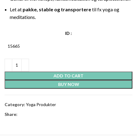
Let at
pakke, stable og transportere
til fx yoga og
meditations.
ID :
15665
ADD TO CART
BUY NOW
Category:
Yoga Produkter
Share: