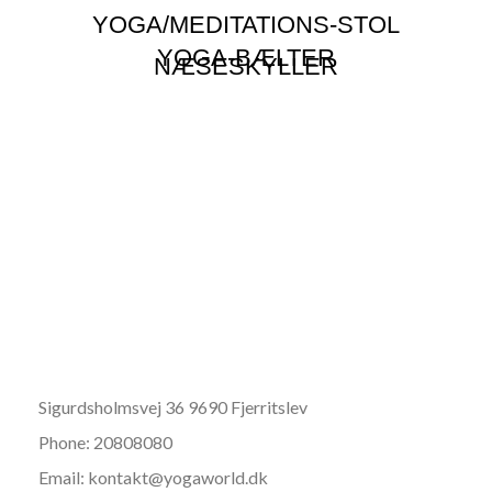
YOGA/MEDITATIONS-STOL
YOGA-BÆLTER
NÆSESKYLLER
Sigurdsholmsvej 36 9690 Fjerritslev
Phone: 20808080
Email: kontakt@yogaworld.dk