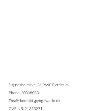
Sigurdsholmsvej 36 9690 Fjerritslev
Phone: 20808080
Email: kontakt@yogaworld.dk
CVR NR. 21333271