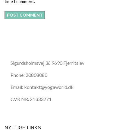
time I comment.
Sigurdsholmsvej 36 9690 Fjerritslev
Phone: 20808080
Email: kontakt@yogaworld.dk
CVR NR. 21333271
NYTTIGE LINKS