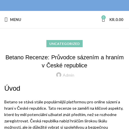
0
MENU
KR.
0.00
UNCATEGORIZED
Betano Recenze: Průvodce sázením a hraním
v České republice
Admin
Úvod
Betano se stává stále populárnější platformou pro online sázení a
hraní v České republice. Tato recenze se zaměří na klíčové aspekty,
které by měl potenciální uživatel znát předtím, než se rozhodne
zaregistrovat. Česká republika nabízí hráčům širokou škálu
možností, ale je důležité vybrat si spolehlivou a bezpečnou