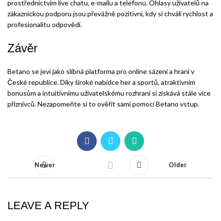
prostřednictvím live chatu, e-mailu a telefonu. Ohlasy uživatelů na
zákaznickou podporu jsou převážně pozitivní, kdy si chválí rychlost a
profesionalitu odpovědí.
Závěr
Betano se jeví jako slibná platforma pro online sázení a hraní v
České republice. Díky široké nabídce her a sportů, atraktivním
bonusům a intuitivnímu uživatelskému rozhraní si získává stále více
příznivců. Nezapomeňte si to ověřit sami pomocí
Betano vstup
.
Newer
Older
LEAVE A REPLY