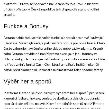
platformu. Proto se podíváme na Betano zblízka. Pokud hledáte
oficiální přístup, v České republice je k dispozici
Betano oficiální
zrcadlo
.
Funkce a Bonusy
Betano nabízí řadu atraktivních funkcí a bonusů pro nové i stávající
uživatele. Mezi nejlákavější patří uvítací bonus pro nové hráče, který
často zahrnuje navýšení prvního vkladu nebo sázky zdarma. Kromě
toho Betano pravidelně nabízí promo akce, jako jsou bonusy za
vklady, sázky zdarma a speciální odměny za kombinované sázky. Dále
je třeba zmínit funkci Cash Out, která umožňuje hráčům ukončit
sázku před skončením události a minimalizovat tak případné ztráty.
Výběr her a sportů
Platforma Betano se pyšní širokým výběrem her a sportů pro sázení.
Fanoušci fotbalu, hokeje, tenisu, basketbalu a dalších populárních
sportů si zde přijdou na své. Kromě tradičních sportů nabízí Betano
i sázení na e-sporty a virtuální sporty. Co se týče kasinových her,