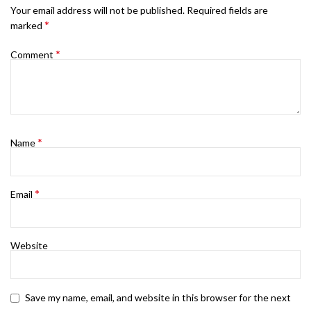
Your email address will not be published.
Required fields are
*
marked
*
Comment
*
Name
*
Email
Website
Save my name, email, and website in this browser for the next