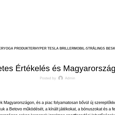
ER
YOGA PRODUKTER
HYPER TESLA BRILLER
MOBIL-STRÅLINGS BES
UNCATEGORIZED
etes Értékelés és Magyarországi
Posted by
Admin
 Magyarországon, és a piac folyamatosan bővül új szereplőkkel
juk a Betovo működését, a kínált játékokat, a bónuszokat és a 