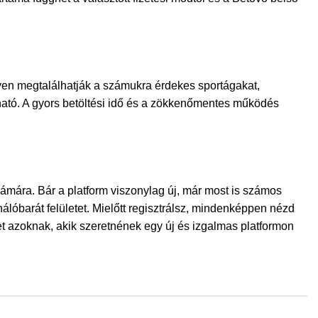
nnyen megtalálhatják a számukra érdekes sportágakat,
ható. A gyors betöltési idő és a zökkenőmentes működés
zámára. Bár a platform viszonylag új, már most is számos
álóbarát felületet. Mielőtt regisztrálsz, mindenképpen nézd
 azoknak, akik szeretnének egy új és izgalmas platformon