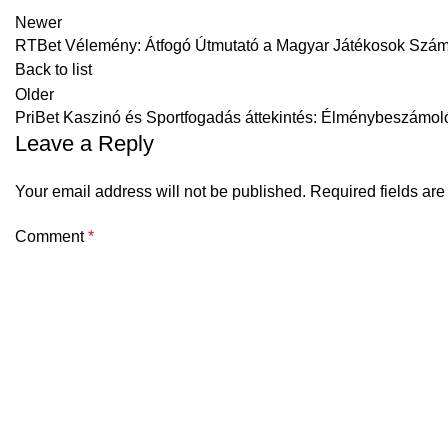
Newer
RTBet Vélemény: Átfogó Útmutató a Magyar Játékosok Szá
Back to list
Older
PriBet Kaszinó és Sportfogadás áttekintés: Élménybeszámol
Leave a Reply
Your email address will not be published.
Required fields ar
Comment
*