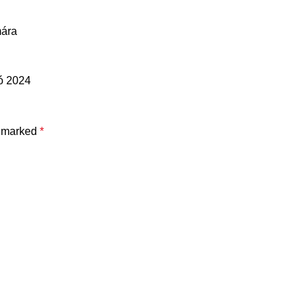
mára
ó 2024
e marked
*