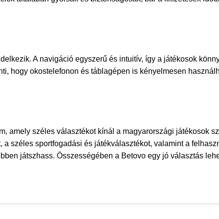
delkezik. A navigáció egyszerű és intuitív, így a játékosok kö
lenti, hogy okostelefonon és táblagépen is kényelmesen használ
rm, amely széles választékot kínál a magyarországi játékosok s
 a széles sportfogadási és játékválasztékot, valamint a felhaszn
bben játszhass. Összességében a Betovo egy jó választás lehet