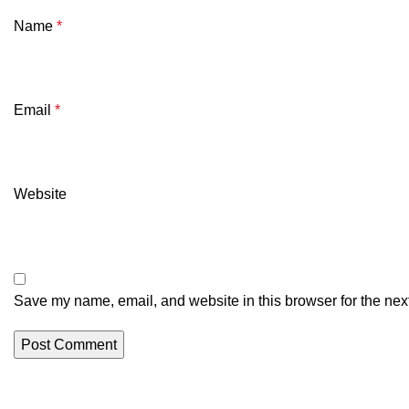
Name
*
Email
*
Website
Save my name, email, and website in this browser for the nex