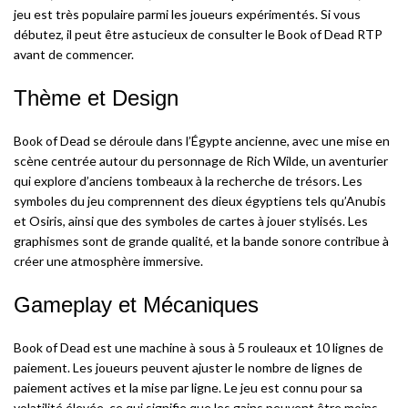
jeu est très populaire parmi les joueurs expérimentés. Si vous
débutez, il peut être astucieux de consulter le
Book of Dead RTP
avant de commencer.
Thème et Design
Book of Dead se déroule dans l’Égypte ancienne, avec une mise en
scène centrée autour du personnage de Rich Wilde, un aventurier
qui explore d’anciens tombeaux à la recherche de trésors. Les
symboles du jeu comprennent des dieux égyptiens tels qu’Anubis
et Osiris, ainsi que des symboles de cartes à jouer stylisés. Les
graphismes sont de grande qualité, et la bande sonore contribue à
créer une atmosphère immersive.
Gameplay et Mécaniques
Book of Dead est une machine à sous à 5 rouleaux et 10 lignes de
paiement. Les joueurs peuvent ajuster le nombre de lignes de
paiement actives et la mise par ligne. Le jeu est connu pour sa
volatilité élevée, ce qui signifie que les gains peuvent être moins