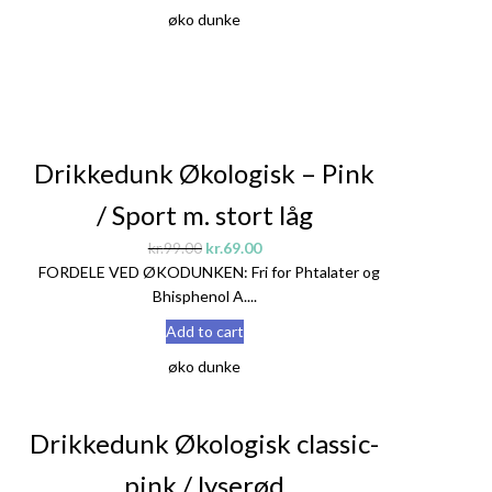
øko dunke
Sale!
Drikkedunk Økologisk – Pink
/ Sport m. stort låg
kr.
99.00
kr.
69.00
FORDELE VED ØKODUNKEN: Fri for Phtalater og
Bhisphenol A....
Add to cart
øko dunke
Sale!
Drikkedunk Økologisk classic-
pink / lyserød