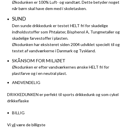
Økodunken er 100% Luft- og vandtæt. Dette betyder noget
når børn skal have dem med i skoletasken.
SUND
Den sunde drikkedunk er testet HELT fri for skadelige
indholdsstoffer som Phtalater, Bisphenol A, Tungmetaller og
skadelige farvestoffer i plasten.
​Økodunken har eksisteret siden 2004 udviklet specielt til og
testet af vandværkerne i Danmark og Tyskland.
SKÅNSOM FOR MILJØET
​Økodunken er efter vandværkernes ønske HELT fri for
plastfarve og i en neutral plast.
ANDVENDELIG
DRIKKEDUNKEN er perfekt til sports drikkedunk og som cykel
drikkeflaske
BILLIG
Vi
vil
være de billigste