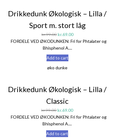
Sale!
Drikkedunk Økologisk – Lilla /
Sport m. stort låg
kr.
99.00
kr.
69.00
FORDELE VED ØKODUNKEN: Fri for Phtalater og
Bhisphenol A....
Add to cart
øko dunke
Sale!
Drikkedunk Økologisk – Lilla /
Classic
kr.
99.00
kr.
69.00
FORDELE VED ØKODUNKEN: Fri for Phtalater og
Bhisphenol A....
Add to cart