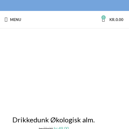
0
MENU
KR.
0.00
Sale!
Drikkedunk Økologisk alm.
kr.
79.00
kr.
49.00