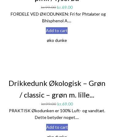
kr.
99.00
kr.
69.00
FORDELE VED ØKODUNKEN: Fri for Phtalater og
Bhisphenol A....
Add to cart
øko dunke
Sale!
Drikkedunk Økologisk – Grøn
/ classic – grøn m. lille...
kr.
99.00
kr.
69.00
PRAKTISK Økodunken er 100% Luft- og vandtæt.
Dette betyder noget....
Add to cart
øko dunke