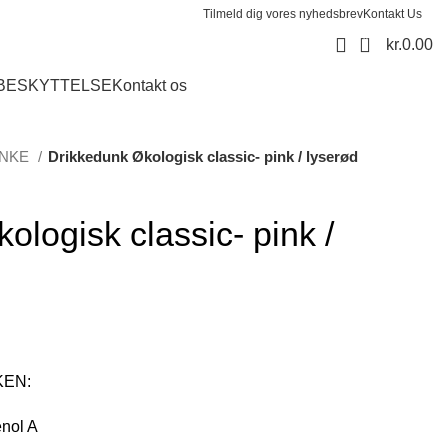
Tilmeld dig vores nyhedsbrev
Kontakt Us
0
kr.
0.00
 BESKYTTELSE
Kontakt os
UNKE
Drikkedunk Økologisk classic- pink / lyserød
ologisk classic- pink /
EN:
enol A