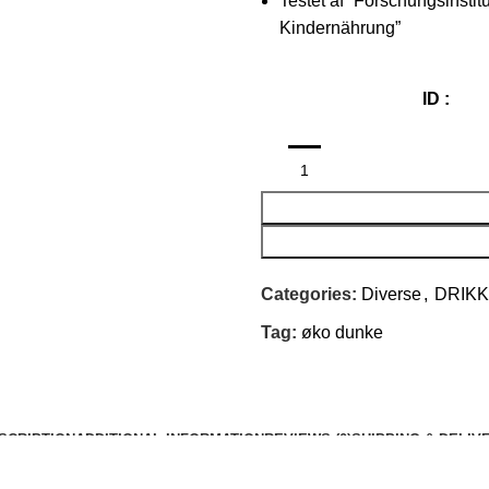
Testet af “Forschungsinstitu
Kindernährung”
ID :
Categories:
Diverse
,
DRIK
Tag:
øko dunke
SCRIPTION
ADDITIONAL INFORMATION
REVIEWS (0)
SHIPPING & DELIV