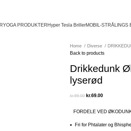
R
YOGA PRODUKTER
Hyper Tesla Briller
MOBIL-STRÅLINGS
Home
Diverse
DRIKKED
Back to products
Drikkedunk Øk
lyserød
kr.
69.00
kr.
99.00
FORDELE VED ØKODUNK
Fri for Phtalater og Bhisph