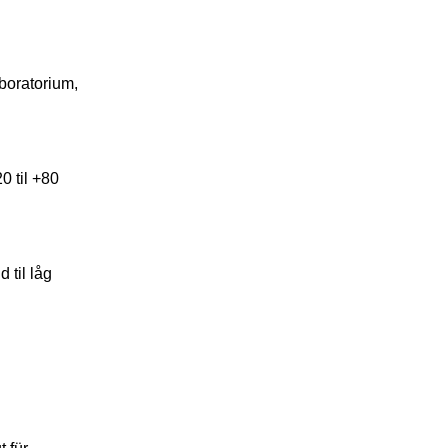
boratorium,
0 til +80
 til låg