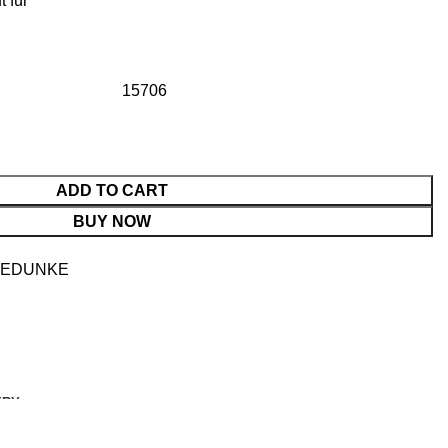
t für
15706
ADD TO CART
BUY NOW
KEDUNKE
ERY