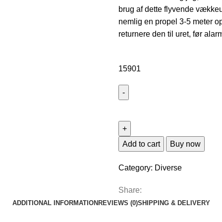
brug af dette flyvende vækkeu
nemlig en propel 3-5 meter op 
returnere den til uret, før ala
15901
HELIKOPTER
VÆKKEUR
quantity
Add to cart
Buy now
Category:
Diverse
Share:
ADDITIONAL INFORMATION
REVIEWS (0)
SHIPPING & DELIVERY