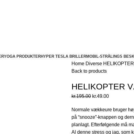
ER
YOGA PRODUKTER
HYPER TESLA BRILLER
MOBIL-STRÅLINGS BES
Home
Diverse
HELIKOPTE
Back to products
HELIKOPTER 
Original
Current
kr.
195.00
kr.
49.00
price
price
Normale vækkeure bruger høje 
was:
is:
på “snooze”-knappen og dernæ
kr.195.00.
kr.49.00.
planlagt. Efterfølgende må ma
Al denne stress og jag, som k