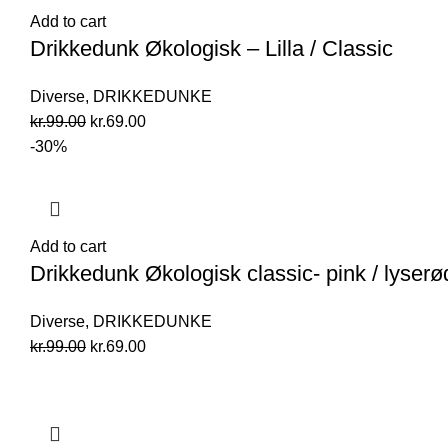
Add to cart
Drikkedunk Økologisk – Lilla / Classic
Diverse
,
DRIKKEDUNKE
Original
Current
kr.
99.00
kr.
69.00
price
price
-30%
was:
is:
kr.99.00.
kr.69.00.
Add to cart
Drikkedunk Økologisk classic- pink / lyserø
Diverse
,
DRIKKEDUNKE
Original
Current
kr.
99.00
kr.
69.00
price
price
was:
is:
kr.99.00.
kr.69.00.