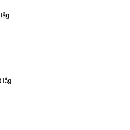
 låg
t låg