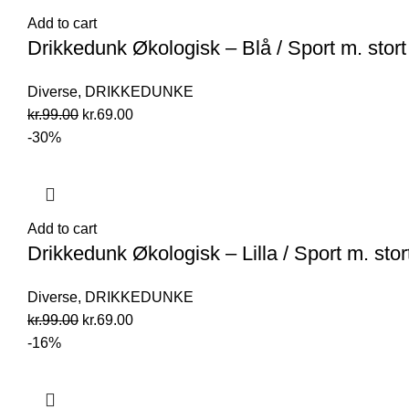
Add to cart
Drikkedunk Økologisk – Blå / Sport m. stort
Diverse
,
DRIKKEDUNKE
Original
Current
kr.
99.00
kr.
69.00
price
price
-30%
was:
is:
kr.99.00.
kr.69.00.
Add to cart
Drikkedunk Økologisk – Lilla / Sport m. stor
Diverse
,
DRIKKEDUNKE
Original
Current
kr.
99.00
kr.
69.00
price
price
-16%
was:
is:
kr.99.00.
kr.69.00.