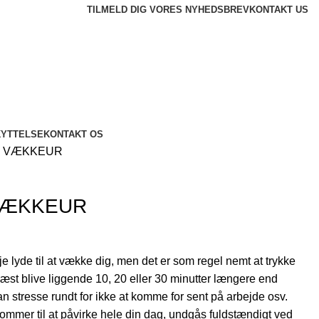
TILMELD DIG VORES NYHEDSBREV
KONTAKT US
KYTTELSE
KONTAKT OS
R VÆKKEUR
VÆKKEUR
lyde til at vække dig, men det er som regel nemt at trykke
st blive liggende 10, 20 eller 30 minutter længere end
n stresse rundt for ikke at komme for sent på arbejde osv.
ommer til at påvirke hele din dag, undgås fuldstændigt ved