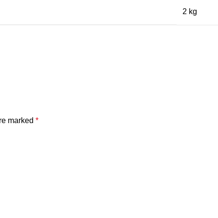
2 kg
are marked
*