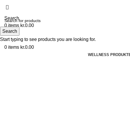
Search
0
items
kr.
0.00
Search
Menu
Start typing to see products you are looking for.
0
items
kr.
0.00
WELLNESS PRODUKT
-75%
Click to enlarge