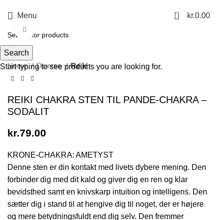
0
Menu
kr.
0.00
Click to enlarge
Search
Home
Diverse
Reiki
Start typing to see products you are looking for.
REIKI CHAKRA STEN TIL PANDE-CHAKRA –
SODALIT
kr.
79.00
KRONE-CHAKRA: AMETYST
Denne sten er din kontakt med livets dybere mening. Den
forbinder dig med dit kald og giver dig en ren og klar
bevidsthed samt en knivskarp intuition og intelligens. Den
sætter dig i stand til at hengive dig til noget, der er højere
og mere betydningsfuldt end dig selv. Den fremmer