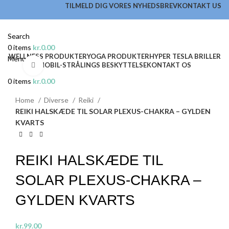
TILMELD DIG VORES NYHEDSBREV
KONTAKT US
Search
0
items
kr.
0.00
WELLNESS PRODUKTER
YOGA PRODUKTER
HYPER TESLA BRILLER
Menu
MOBIL-STRÅLINGS BESKYTTELSE
KONTAKT OS
Click to enlarge
0
items
kr.
0.00
Home
Diverse
Reiki
REIKI HALSKÆDE TIL SOLAR PLEXUS-CHAKRA – GYLDEN
KVARTS
REIKI HALSKÆDE TIL
SOLAR PLEXUS-CHAKRA –
GYLDEN KVARTS
kr.
99.00