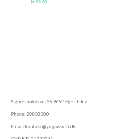
kr.
99.00
K
Sigurdsholmsvej 36 9690 Fjerritslev
Phone: 20808080
Email: kontakt@yogaworld.dk
CVR NR. 21333271