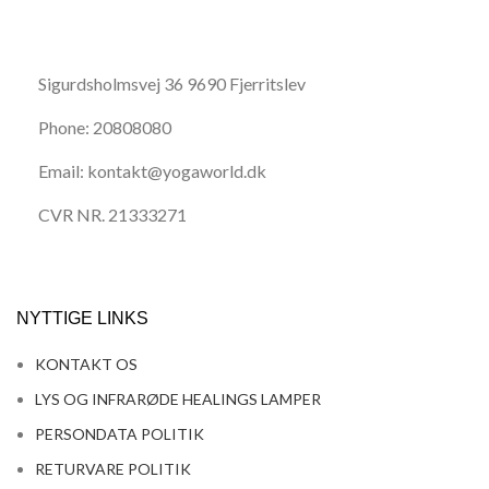
Sigurdsholmsvej 36 9690 Fjerritslev
Phone: 20808080
Email: kontakt@yogaworld.dk
CVR NR. 21333271
NYTTIGE LINKS
KONTAKT OS
LYS OG INFRARØDE HEALINGS LAMPER
PERSONDATA POLITIK
RETURVARE POLITIK