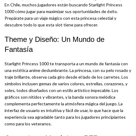
En Chile, muchos jugadores están buscando
Starlight Princess
1000 cómo jugar
para maximizar sus oportunidades de éxito.
Prepárate para un viaje mágico con esta princesa celestial y
descubre todo lo que esta slot tiene para ofrecer.
Theme y Diseño: Un Mundo de
Fantasía
Starlight Princess 1000 te transporta a un mundo de fantasía con
una estética anime deslumbrante. La princesa, con su pelo rosado y
traje brillante, observa cada giro desde el lado de los carretes. Los
símbolos incluyen gemas de varios colores, estrellas, corazones, y
soles, todos diseñados con un estilo artístico impecable. Los
gráficos son nítidos y vibrantes, y la banda sonora melódica
complementa perfectamente la atmósfera mágica del juego. La
interfaz de usuario es intuitiva y fácil de usar, lo que hace que la
experiencia sea agradable tanto para los jugadores principiantes
como para los veteranos.