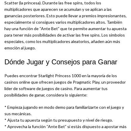
Scatter (la princesa). Durante las free spins, todos los
multiplicadores que aparecen se acumulan y se aplican a las
ganancias posteriores. Esto puede llevar a premios impresionantes,
especialmente si consigues varios multiplicadores altos. También
hay una función de “Ante Bet” que te permite aumentar tu apuesta
para tener más posibilidades de activar las free spins. Los símbolos
especiales, como los multiplicadores aleatorios, añaden aún más
emoción al juego.
Dónde Jugar y Consejos para Ganar
Puedes encontrar Starlight Princess 1000 en la mayoría de los
casinos online que ofrecen juegos de Pragmatic Play, un proveedor
líder de software de juegos de casino. Para aumentar tus
posibilidades de ganar, considera lo siguiente:
* Empieza jugando en modo demo para familiarizarte con el juego y
sus mecánicas.
* Ajusta tu apuesta según tu presupuesto y nivel de riesgo.
* Aprovecha la función “Ante Bet” si estás dispuesto a apostar más