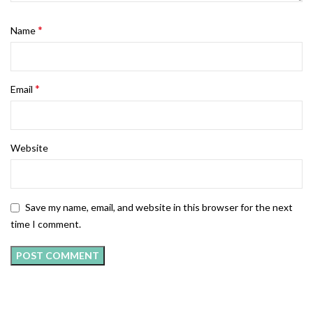
*
Name
*
Email
Website
Save my name, email, and website in this browser for the next
time I comment.