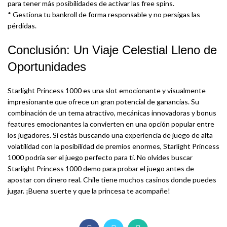
para tener más posibilidades de activar las free spins.
* Gestiona tu bankroll de forma responsable y no persigas las
pérdidas.
Conclusión: Un Viaje Celestial Lleno de
Oportunidades
Starlight Princess 1000 es una slot emocionante y visualmente
impresionante que ofrece un gran potencial de ganancias. Su
combinación de un tema atractivo, mecánicas innovadoras y bonus
features emocionantes la convierten en una opción popular entre
los jugadores. Si estás buscando una experiencia de juego de alta
volatilidad con la posibilidad de premios enormes, Starlight Princess
1000 podría ser el juego perfecto para ti. No olvides buscar
Starlight Princess 1000 demo
para probar el juego antes de
apostar con dinero real. Chile tiene muchos casinos donde puedes
jugar. ¡Buena suerte y que la princesa te acompañe!