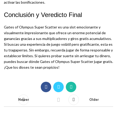
activar las bonificaciones.
Conclusión y Veredicto Final
Gates of Olympus Super Scatter es una slot emocionante y
visualmente impresionante que ofrece un enorme potencial de
ganancias gracias a sus multiplicadores y giros gratis acumulativos.
Si buscas una experiencia de juego volátil pero gratificante, esta es
tu tragaperras. Sin embargo, recuerda jugar de forma responsable y
establecer límites. Si quieres probar suerte sin arriesgar tu dinero,
puedes buscar dónde
Gates of Olympus Super Scatter jugar gratis
.
¡Que los dioses te sean propicios!
Newer
Older