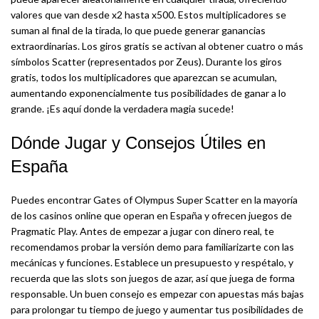
valores que van desde x2 hasta x500. Estos multiplicadores se
suman al final de la tirada, lo que puede generar ganancias
extraordinarias. Los giros gratis se activan al obtener cuatro o más
símbolos Scatter (representados por Zeus). Durante los giros
gratis, todos los multiplicadores que aparezcan se acumulan,
aumentando exponencialmente tus posibilidades de ganar a lo
grande. ¡Es aquí donde la verdadera magia sucede!
Dónde Jugar y Consejos Útiles en
España
Puedes encontrar Gates of Olympus Super Scatter en la mayoría
de los casinos online que operan en España y ofrecen juegos de
Pragmatic Play. Antes de empezar a jugar con dinero real, te
recomendamos probar la versión demo para familiarizarte con las
mecánicas y funciones. Establece un presupuesto y respétalo, y
recuerda que las slots son juegos de azar, así que juega de forma
responsable. Un buen consejo es empezar con apuestas más bajas
para prolongar tu tiempo de juego y aumentar tus posibilidades de