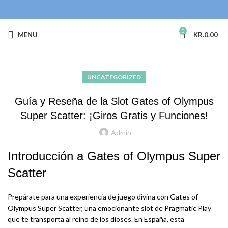
0
MENU
KR.
0.00
UNCATEGORIZED
Guía y Reseña de la Slot Gates of Olympus
Super Scatter: ¡Giros Gratis y Funciones!
Admin
Introducción a Gates of Olympus Super
Scatter
Prepárate para una experiencia de juego divina con Gates of
Olympus Super Scatter, una emocionante slot de Pragmatic Play
que te transporta al reino de los dioses. En España, esta