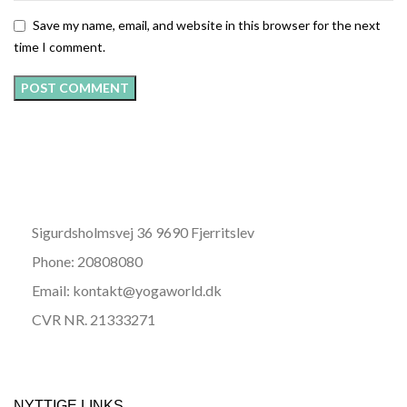
Save my name, email, and website in this browser for the next
time I comment.
Sigurdsholmsvej 36 9690 Fjerritslev
Phone: 20808080
Email: kontakt@yogaworld.dk
CVR NR. 21333271
NYTTIGE LINKS