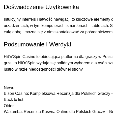
Doświadczenie Użytkownika
Intuicyjny interfejs i łatwość nawigacji to kluczowe element
urządzeniach, w tym komputerach, smartfonach i tabletach. Str
całą dobę i można się z nim skontaktować za pośrednictwem c
Podsumowanie i Werdykt
Hit’n’Spin Casino to obiecująca platforma dla graczy w Polsc
grze, to Hit’n’Spin wydaje się solidnym wyborem dla osób sz
lustro
w razie niedostępności głównej strony.
Newer
Bizon Casino: Kompleksowa Recenzja dla Polskich Graczy – 
Back to list
Older
Wazamba: Recenzja Kasyna Online dla Polskich Graczy – Bo