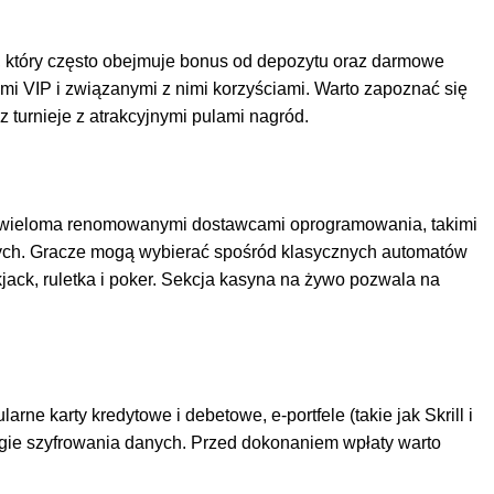
y, który często obejmuje bonus od depozytu oraz darmowe
mi VIP i związanymi z nimi korzyściami. Warto zapoznać się
turnieje z atrakcyjnymi pulami nagród.
 z wieloma renomowanymi dostawcami oprogramowania, takimi
innych. Gracze mogą wybierać spośród klasycznych automatów
ck, ruletka i poker. Sekcja kasyna na żywo pozwala na
ne karty kredytowe i debetowe, e-portfele (takie jak Skrill i
ogie szyfrowania danych. Przed dokonaniem wpłaty warto