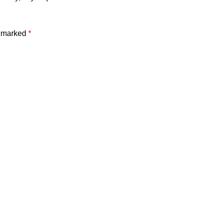
e marked
*