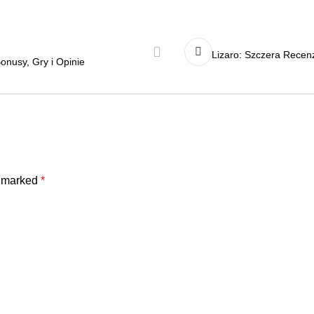
Lizaro: Szczera Recenz
nusy, Gry i Opinie
e marked
*