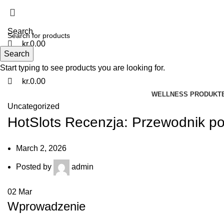
0
0
0
Search
kr.
0.00
Search
Menu
Start typing to see products you are looking for.
kr.
0.00
WELLNESS PRODUKT
Uncategorized
HotSlots Recenzja: Przewodnik po
March 2, 2026
Posted by
admin
02
Mar
Wprowadzenie