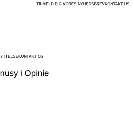
TILMELD DIG VORES NYHEDSBREV
KONTAKT US
KYTTELSE
KONTAKT OS
nusy i Opinie