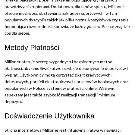
prawdziwymi krupierami. Dodatkowo, dla fanów sportu, Millioner
oferuje możliwość obstawiania zakładów sportowych, w tym
popularnych dyscyplin takich jak piłka nożna, koszykówka czy tenis.
Imponująca różnorodność sprawia, że każdy gracz w Polsce znajdzie
coś dla siebie.
Metody Płatności
Millioner oferuje szereg wygodnych i bezpiecznych metod
płatności, aby umożliwić łatwe i szybkie dokonywanie depozytów i
wypłat. Użytkownicy mogą korzystać z kart kredytowych i
debetowych, portfeli elektronicznych, przelewów bankowych oraz
popularnych w Polsce systemów płatności online. Ważnym
aspektem jest także szybkość realizacji transakcji i minimum
depozytu.
Doświadczenie Użytkownika
Strona internetowa Millioner jest intuicyjna i łatwa w nawigacji.