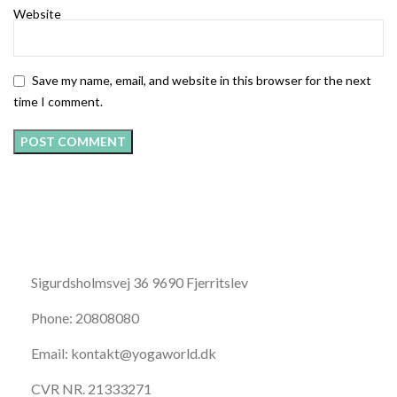
Website
Save my name, email, and website in this browser for the next
time I comment.
Sigurdsholmsvej 36 9690 Fjerritslev
Phone: 20808080
Email: kontakt@yogaworld.dk
CVR NR. 21333271