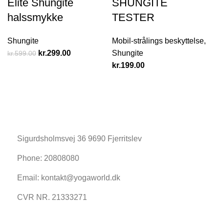
Elite Shungite
SHUNGITE
halssmykke
TESTER
Shungite
Mobil-strålings beskyttelse
,
kr.
299.00
Shungite
kr.
599.00
kr.
199.00
k
Sigurdsholmsvej 36 9690 Fjerritslev
Phone: 20808080
Email: kontakt@yogaworld.dk
CVR NR. 21333271