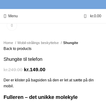
0
Menu
kr.
0.00
Click to enlarge
-40%
Home
Mobil-strålings beskyttelse
Shungite
Back to products
Shungite til telefon
kr.
149.00
kr.
249.00
Der er klister på bagsiden så den er let at sætte på din
mobil.
Fulleren – det unikke molekyle