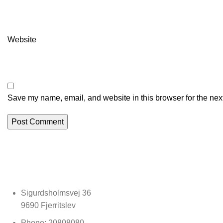
Website
Save my name, email, and website in this browser for the nex
Sigurdsholmsvej 36
9690 Fjerritslev
Phone: 20808080