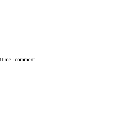
t time I comment.