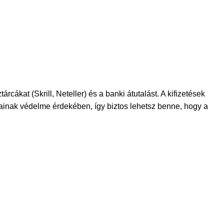
rcákat (Skrill, Neteller) és a banki átutalást. A kifizetések
ainak védelme érdekében, így biztos lehetsz benne, hogy a