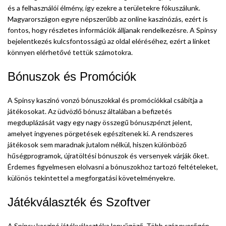
és a felhasználói élmény, így ezekre a területekre fókuszálunk.
Magyarországon egyre népszerűbb az online kaszinózás, ezért is
fontos, hogy részletes információk álljanak rendelkezésre. A
Spinsy
bejelentkezés
kulcsfontosságú az oldal eléréséhez, ezért a linket
könnyen elérhetővé tettük számotokra.
Bónuszok és Promóciók
A Spinsy kaszinó vonzó bónuszokkal és promóciókkal csábítja a
játékosokat. Az üdvözlő bónusz általában a befizetés
megduplázását vagy egy nagy összegű bónuszpénzt jelent,
amelyet ingyenes pörgetések egészítenek ki. A rendszeres
játékosok sem maradnak jutalom nélkül, hiszen különböző
hűségprogramok, újratöltési bónuszok és versenyek várják őket.
Érdemes figyelmesen elolvasni a bónuszokhoz tartozó feltételeket,
különös tekintettel a megforgatási követelményekre.
Játékválaszték és Szoftver
A Spinsy kaszinó játékválasztéka lenyűgöző. Több száz nyerőgép,