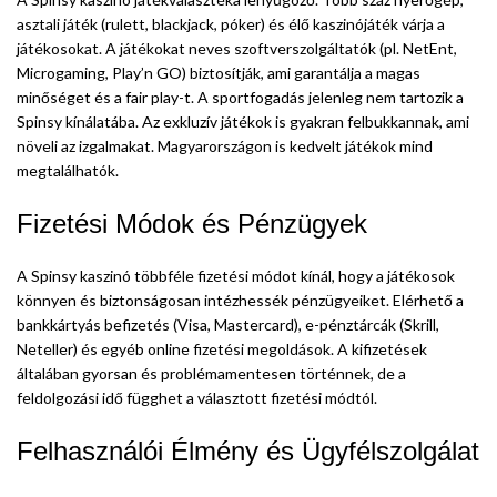
asztali játék (rulett, blackjack, póker) és élő kaszinójáték várja a
játékosokat. A játékokat neves szoftverszolgáltatók (pl. NetEnt,
Microgaming, Play’n GO) biztosítják, ami garantálja a magas
minőséget és a fair play-t. A sportfogadás jelenleg nem tartozik a
Spinsy kínálatába. Az exkluzív játékok is gyakran felbukkannak, ami
növeli az izgalmakat. Magyarországon is kedvelt játékok mind
megtalálhatók.
Fizetési Módok és Pénzügyek
A Spinsy kaszinó többféle fizetési módot kínál, hogy a játékosok
könnyen és biztonságosan intézhessék pénzügyeiket. Elérhető a
bankkártyás befizetés (Visa, Mastercard), e-pénztárcák (Skrill,
Neteller) és egyéb online fizetési megoldások. A kifizetések
általában gyorsan és problémamentesen történnek, de a
feldolgozási idő függhet a választott fizetési módtól.
Felhasználói Élmény és Ügyfélszolgálat