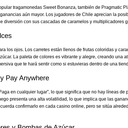
pular tragamonedas Sweet Bonanza, también de Pragmatic Play.
e ganancias aún mayor. Los jugadores de Chile aprecian la posi
de diversión con sus cascadas de caramelos y multiplicadores 
lces
 los ojos. Los carretes están llenos de frutas coloridas y car
r. La paleta de colores es vibrante y alegre, creando una atmós
ersiva que te hará sentir como si estuvieras dentro de una tien
d y Pay Anywhere
ga en cualquier lugar”, lo que significa que no hay líneas de
 juego presenta una alta volatilidad, lo que implica que las ga
recuerda confirmarlo en cada casino online, pero se sitúa alre
dores y Bombas de Azúcar