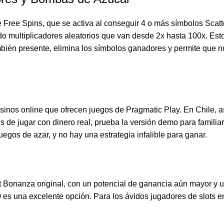
Free Spins, que se activa al conseguir 4 o más símbolos Scatte
 multiplicadores aleatorios que van desde 2x hasta 100x. Estos
bién presente, elimina los símbolos ganadores y permite que n
inos online que ofrecen juegos de Pragmatic Play. En Chile, as
s de jugar con dinero real, prueba la versión demo para familia
gos de azar, y no hay una estrategia infalible para ganar.
 Bonanza original, con un potencial de ganancia aún mayor y 
0 es una excelente opción. Para los ávidos jugadores de slots e