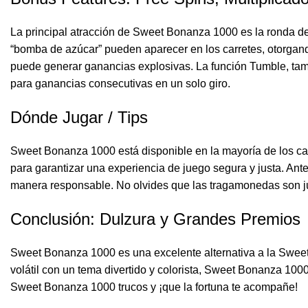
La principal atracción de Sweet Bonanza 1000 es la ronda de 
“bomba de azúcar” pueden aparecer en los carretes, otorgando
puede generar ganancias explosivas. La función Tumble, tam
para ganancias consecutivas en un solo giro.
Dónde Jugar / Tips
Sweet Bonanza 1000 está disponible en la mayoría de los cas
para garantizar una experiencia de juego segura y justa. Ante
manera responsable. No olvides que las tragamonedas son jue
Conclusión: Dulzura y Grandes Premios
Sweet Bonanza 1000 es una excelente alternativa a la Sweet
volátil con un tema divertido y colorista, Sweet Bonanza 100
Sweet Bonanza 1000 trucos
y ¡que la fortuna te acompañe!