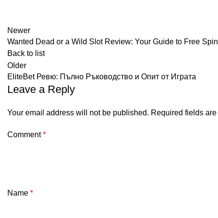
Newer
Wanted Dead or a Wild Slot Review: Your Guide to Free Spi
Back to list
Older
EliteBet Ревю: Пълно Ръководство и Опит от Играта
Leave a Reply
Your email address will not be published.
Required fields ar
Comment
*
Name
*