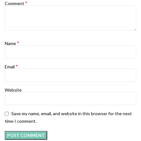
*
Comment
*
Name
*
Email
Website
Save my name, email, and website in this browser for the next
time I comment.