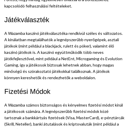
kapcsolódó felhasználási feltételeket.
Játékválaszték
A Wazamba kaszinó játékválasztéka rendkívül széles és változatos.
A kínálatban megtalálhatók a legnépszerűbb nyerőgépek, asztali
játékok (mint például a blackjack, rulett és póker), valamint élő
kaszinó játékok is. A kaszinó együttműködik több neves
játékfejlesztővel, mint például a NetEnt, Microgaming és Evolution
Gaming, így a játékosok biztosak lehetnek abban, hogy magas
minőségű és szórakoztató játékokkal találkoznak. A játékok
könnyen kereshetők és rendezhetők a weboldalon.
Fizetési Módok
A Wazamba számos biztonságos és kényelmes fizetési módot kínál
a játékosok számára. A legnépszerűbb fizetési módok közé
tartoznak a bankkártyás fizetések (Visa, MasterCard), e-pénztárcák
(Skrill, Neteller), banki átutalások és kriptovaluták (mint például a