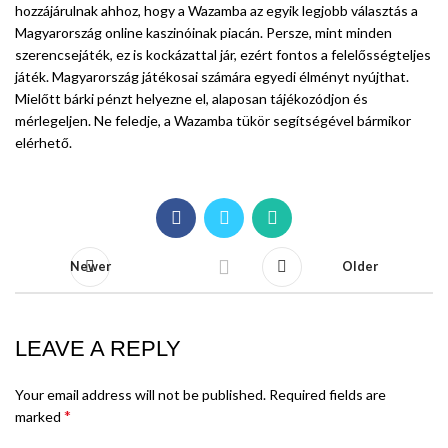
hozzájárulnak ahhoz, hogy a Wazamba az egyik legjobb választás a
Magyarország online kaszinóinak piacán. Persze, mint minden
szerencsejáték, ez is kockázattal jár, ezért fontos a felelősségteljes
játék. Magyarország játékosai számára egyedi élményt nyújthat.
Mielőtt bárki pénzt helyezne el, alaposan tájékozódjon és
mérlegeljen. Ne feledje, a
Wazamba tükör
segítségével bármikor
elérhető.
Newer
Older
LEAVE A REPLY
Your email address will not be published.
Required fields are
*
marked