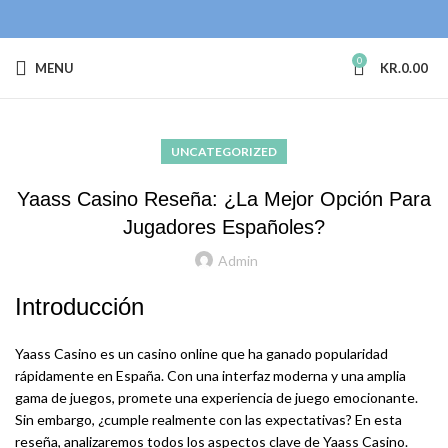
0
MENU
KR.
0.00
UNCATEGORIZED
Yaass Casino Reseña: ¿La Mejor Opción Para
Jugadores Españoles?
Admin
Introducción
Yaass Casino es un casino online que ha ganado popularidad
rápidamente en España. Con una interfaz moderna y una amplia
gama de juegos, promete una experiencia de juego emocionante.
Sin embargo, ¿cumple realmente con las expectativas? En esta
reseña, analizaremos todos los aspectos clave de Yaass Casino.