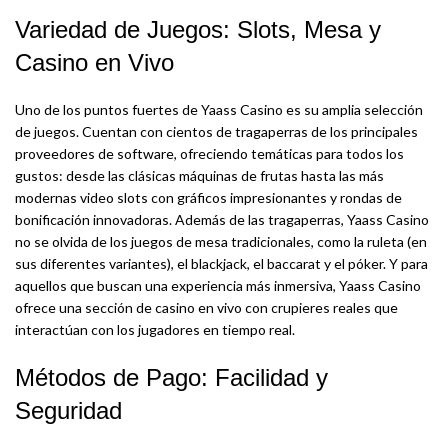
Variedad de Juegos: Slots, Mesa y
Casino en Vivo
Uno de los puntos fuertes de Yaass Casino es su amplia selección
de juegos. Cuentan con cientos de tragaperras de los principales
proveedores de software, ofreciendo temáticas para todos los
gustos: desde las clásicas máquinas de frutas hasta las más
modernas video slots con gráficos impresionantes y rondas de
bonificación innovadoras. Además de las tragaperras, Yaass Casino
no se olvida de los juegos de mesa tradicionales, como la ruleta (en
sus diferentes variantes), el blackjack, el baccarat y el póker. Y para
aquellos que buscan una experiencia más inmersiva, Yaass Casino
ofrece una sección de casino en vivo con crupieres reales que
interactúan con los jugadores en tiempo real.
Métodos de Pago: Facilidad y
Seguridad