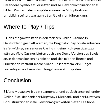
um andere Symbole zu ersetzen und so Gewinnkombinationen zu
bilden. Während der Freispiele können die Multiplikatoren
erheblich steigen, was zu großen Gewinnen führen kann.
Where to Play / Tips
5 Lions Megaways kann in den meisten Online-Casinos in
Deutschland gespielt werden, die Pragmatic Play-Spiele anbieten.
Es ist wichtig, ein seriöses Casino mit einer gültigen Lizenz zu
wählen. Viele Casinos bieten auch eine Demo-Version des Spiels
an, in der man kostenlos spielen und sich mit den Regeln und
Funktionen vertraut machen kann. Es ist ratsam, ein Budget
festzulegen und verantwortungsbewusst zu spielen.
Conclusion
5 Lions Megaways ist ein spannender und optisch ansprechender
Online-Slot, der dank der Megaways-Mechanik und der lukrativen
Bonusfunktionen viele Gewinnmöglichkeiten bietet. Die hohe