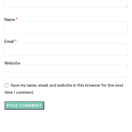
*
Name
*
Email
Website
Save my name, email, and website in this browser for the next
time I comment.