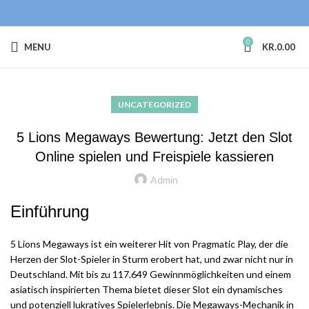
0
MENU
KR.
0.00
UNCATEGORIZED
5 Lions Megaways Bewertung: Jetzt den Slot
Online spielen und Freispiele kassieren
Admin
Einführung
5 Lions Megaways ist ein weiterer Hit von Pragmatic Play, der die
Herzen der Slot-Spieler in Sturm erobert hat, und zwar nicht nur in
Deutschland. Mit bis zu 117.649 Gewinnmöglichkeiten und einem
asiatisch inspirierten Thema bietet dieser Slot ein dynamisches
und potenziell lukratives Spielerlebnis. Die Megaways-Mechanik in