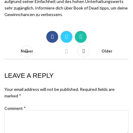
aufgrund seiner Einfachheit und des hohen Unterhaltungswerts
sehr zugänglich. Informiere dich über
Book of Dead tipps
, um deine
Gewinnchancen zu verbessern.
Newer
Older
LEAVE A REPLY
Your email address will not be published.
Required fields are
*
marked
*
Comment