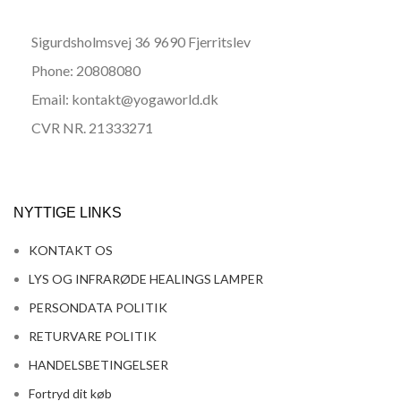
Sigurdsholmsvej 36 9690 Fjerritslev
Phone: 20808080
Email: kontakt@yogaworld.dk
CVR NR. 21333271
NYTTIGE LINKS
KONTAKT OS
LYS OG INFRARØDE HEALINGS LAMPER
PERSONDATA POLITIK
RETURVARE POLITIK
HANDELSBETINGELSER
Fortryd dit køb