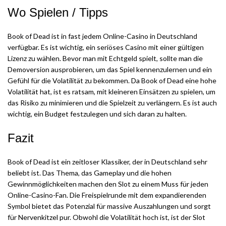
Wo Spielen / Tipps
Book of Dead ist in fast jedem Online-Casino in Deutschland
verfügbar. Es ist wichtig, ein seriöses Casino mit einer gültigen
Lizenz zu wählen. Bevor man mit Echtgeld spielt, sollte man die
Demoversion ausprobieren, um das Spiel kennenzulernen und ein
Gefühl für die Volatilität zu bekommen. Da Book of Dead eine hohe
Volatilität hat, ist es ratsam, mit kleineren Einsätzen zu spielen, um
das Risiko zu minimieren und die Spielzeit zu verlängern. Es ist auch
wichtig, ein Budget festzulegen und sich daran zu halten.
Fazit
Book of Dead ist ein zeitloser Klassiker, der in Deutschland sehr
beliebt ist. Das Thema, das Gameplay und die hohen
Gewinnmöglichkeiten machen den Slot zu einem Muss für jeden
Online-Casino-Fan. Die Freispielrunde mit dem expandierenden
Symbol bietet das Potenzial für massive Auszahlungen und sorgt
für Nervenkitzel pur. Obwohl die Volatilität hoch ist, ist der Slot