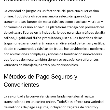
La variedad de juegos es un factor crucial para cualquier casino
online. TodoSlots ofrece una amplia selección que incluye
tragamonedas, juegos de mesa clásicos como blackjack y ruleta, y
opciones de casino en vivo. La plataforma trabaja con proveedores
de software líderes en la industria, lo que garantiza gráficos de alta
calidad, jugabilidad fluida y resultados justos. Los fanáticos de las
tragamonedas encontrarán una gran diversidad de temas y estilos,
desde tragamonedas clásicas de frutas hasta videoslots modernas
con animaciones complejas y rondas de bonificación innovadoras.
Los juegos de mesa también tienen su espacio, con diferentes
variantes de blackjack, ruleta y póker disponibles.
Métodos de Pago Seguros y
Convenientes
La seguridad y la conveniencia son fundamentales al realizar
transacciones en un casino online. TodoSlots ofrece una variedad
de métodos de pago seguros, incluyendo tarjetas de crédito y