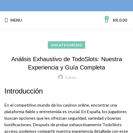
0
MENU
KR.
0.00
UNCATEGORIZED
Análisis Exhaustivo de TodoSlots: Nuestra
Experiencia y Guía Completa
Admin
Introducción
En el competitivo mundo de los casinos online, encontrar una
plataforma fiable y entretenida es crucial. En España, los jugadores
buscan opciones que les ofrezcan seguridad, variedad y buenas
bonificaciones. Después de probar exhaustivamente
TodoSlots
acceso
, podemos compartir nuestra experiencia detallada con este