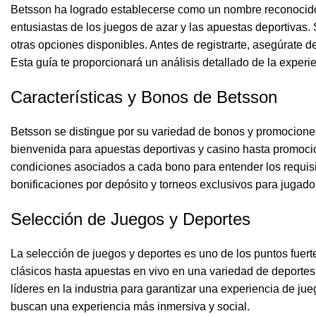
Betsson ha logrado establecerse como un nombre reconocido
entusiastas de los juegos de azar y las apuestas deportivas.
otras opciones disponibles. Antes de registrarte, asegúrate d
Esta guía te proporcionará un análisis detallado de la exper
Características y Bonos de Betsson
Betsson se distingue por su variedad de bonos y promociones
bienvenida para apuestas deportivas y casino hasta promocion
condiciones asociados a cada bono para entender los requisito
bonificaciones por depósito y torneos exclusivos para jugado
Selección de Juegos y Deportes
La selección de juegos y deportes es uno de los puntos fue
clásicos hasta apuestas en vivo en una variedad de deportes 
líderes en la industria para garantizar una experiencia de j
buscan una experiencia más inmersiva y social.