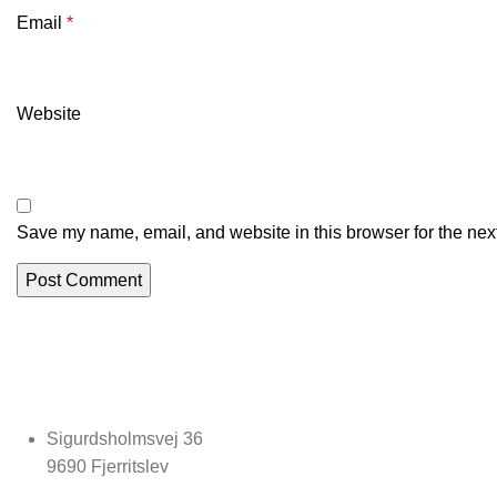
Email
*
Website
Save my name, email, and website in this browser for the nex
Sigurdsholmsvej 36
9690 Fjerritslev