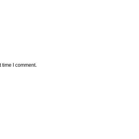
t time I comment.