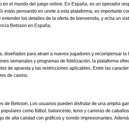
 en el mundo del juego online. En España, es un operador res
 Si estás pensando en unirte a esta plataforma, es importante c
e entender los detalles de la oferta de bienvenida, y echa un vi
iencia Betsson en España.
, diseñados para atraer a nuevos jugadores y recompensar la l
es semanales y programas de fidelización, la plataforma ofrece 
s de apuesta y las restricciones aplicables. Entre las caracter
res de casino.
rtes de Betsson. Los usuarios pueden disfrutar de una amplia
populares como fútbol, baloncesto, tenis y carreras de caballo
uego de alta calidad con gráficos y sonido impresionantes. Ademá