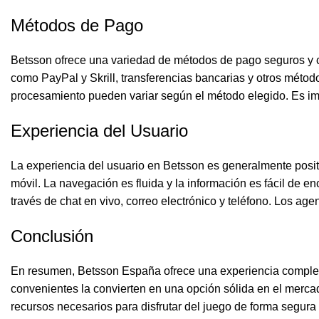
Métodos de Pago
Betsson ofrece una variedad de métodos de pago seguros y con
como PayPal y Skrill, transferencias bancarias y otros méto
procesamiento pueden variar según el método elegido. Es imp
Experiencia del Usuario
La experiencia del usuario en Betsson es generalmente positiva
móvil. La navegación es fluida y la información es fácil de en
través de chat en vivo, correo electrónico y teléfono. Los a
Conclusión
En resumen, Betsson España ofrece una experiencia completa
convenientes la convierten en una opción sólida en el merca
recursos necesarios para disfrutar del juego de forma segur