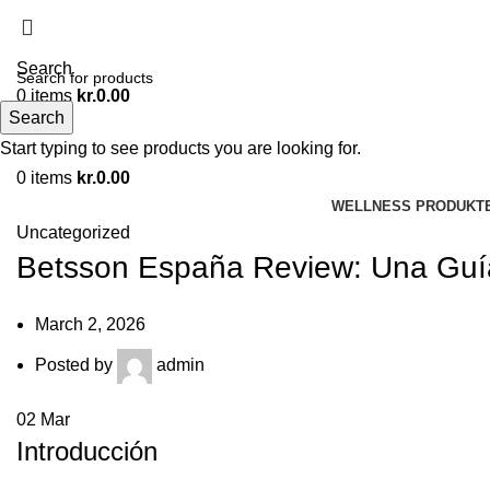
Search
0
items
kr.
0.00
Search
Menu
Start typing to see products you are looking for.
0
items
kr.
0.00
WELLNESS PRODUKT
Uncategorized
Betsson España Review: Una Guía
March 2, 2026
Posted by
admin
02
Mar
Introducción