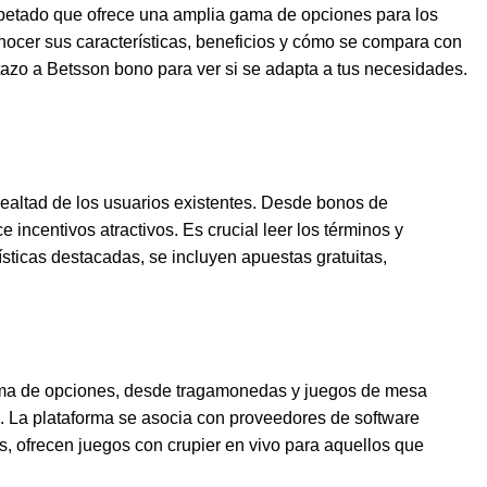
petado que ofrece una amplia gama de opciones para los
onocer sus características, beneficios y cómo se compara con
stazo a
Betsson bono
para ver si se adapta a tus necesidades.
ealtad de los usuarios existentes. Desde bonos de
incentivos atractivos. Es crucial leer los términos y
ísticas destacadas, se incluyen apuestas gratuitas,
 gama de opciones, desde tragamonedas y juegos de mesa
s. La plataforma se asocia con proveedores de software
s, ofrecen juegos con crupier en vivo para aquellos que