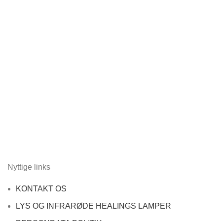
Nyttige links
KONTAKT OS
LYS OG INFRARØDE HEALINGS LAMPER