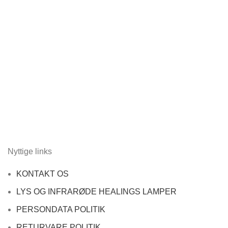
Nyttige links
KONTAKT OS
LYS OG INFRARØDE HEALINGS LAMPER
PERSONDATA POLITIK
RETURVARE POLITIK