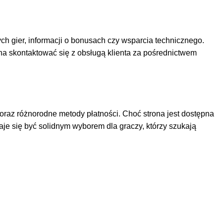
ych gier, informacji o bonusach czy wsparcia technicznego.
na skontaktować się z obsługą klienta za pośrednictwem
 oraz różnorodne metody płatności. Choć strona jest dostępna
aje się być solidnym wyborem dla graczy, którzy szukają