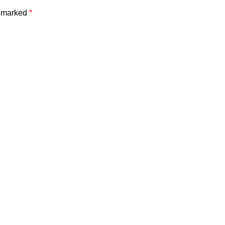
e marked
*