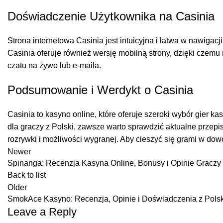
Doświadczenie Użytkownika na Casinia
Strona internetowa Casinia jest intuicyjna i łatwa w nawiga
Casinia oferuje również wersję mobilną strony, dzięki cze
czatu na żywo lub e-maila.
Podsumowanie i Werdykt o Casinia
Casinia to kasyno online, które oferuje szeroki wybór gier 
dla graczy z Polski, zawsze warto sprawdzić aktualne przepi
rozrywki i możliwości wygranej. Aby cieszyć się grami w 
Newer
Spinanga: Recenzja Kasyna Online, Bonusy i Opinie Graczy
Back to list
Older
SmokAce Kasyno: Recenzja, Opinie i Doświadczenia z Pols
Leave a Reply