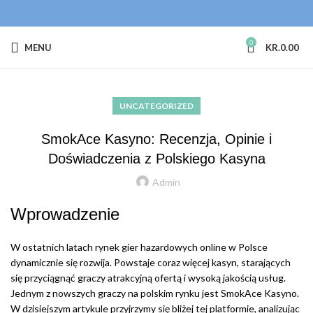
0
MENU
KR.
0.00
UNCATEGORIZED
SmokAce Kasyno: Recenzja, Opinie i
Doświadczenia z Polskiego Kasyna
Admin
Wprowadzenie
W ostatnich latach rynek gier hazardowych online w Polsce
dynamicznie się rozwija. Powstaje coraz więcej kasyn, starających
się przyciągnąć graczy atrakcyjną ofertą i wysoką jakością usług.
Jednym z nowszych graczy na polskim rynku jest SmokAce Kasyno.
W dzisiejszym artykule przyjrzymy się bliżej tej platformie, analizując