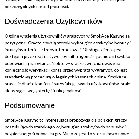
poszczególnych metod płatności.
Doświadczenia Użytkowników
Ogólne wrażenia użytkowników grających w SmokAce Kasyno są
pozytywne. Gracze chwalą szeroki wybór gier, atrakcyjne bonusy i
intuicyjny interfejs strony internetowej. Obsługa klienta jest
dostępna przez czat na żywo i e-mail, a agenci są pomocni i szybko
odpowiadają na pytania. Niektórzy gracze zwracają uwagę na
konieczność weryfikacji konta przed wypłatą wygranych, co jest
standardową procedurą w legalnych kasynach online. SmokAce
stara się dbać o komfort i satysfakcję swoich użytkowników, stale
ulepszając swoją ofertę i funkcjonalność.
Podsumowanie
SmokAce Kasyno to interesująca propozycja dla polskich graczy
poszukujących szerokiego wyboru gier, atrakcyjnych bonusów i
bezpiecznego środowiska gry. Mimo że jest to stosunkowo nowe