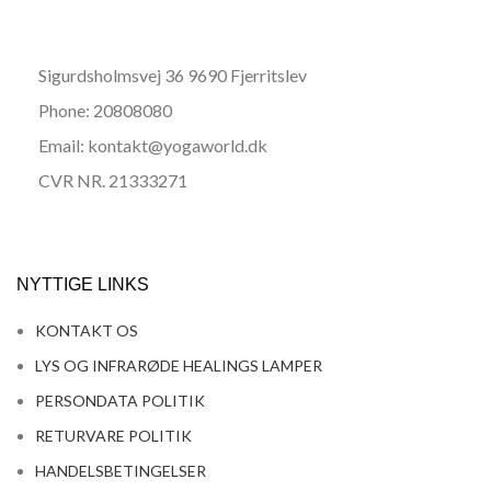
Sigurdsholmsvej 36 9690 Fjerritslev
Phone: 20808080
Email: kontakt@yogaworld.dk
CVR NR. 21333271
NYTTIGE LINKS
KONTAKT OS
LYS OG INFRARØDE HEALINGS LAMPER
PERSONDATA POLITIK
RETURVARE POLITIK
HANDELSBETINGELSER