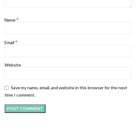
*
Name
*
Email
Website
Save my name, email, and website in this browser for the next
time I comment.