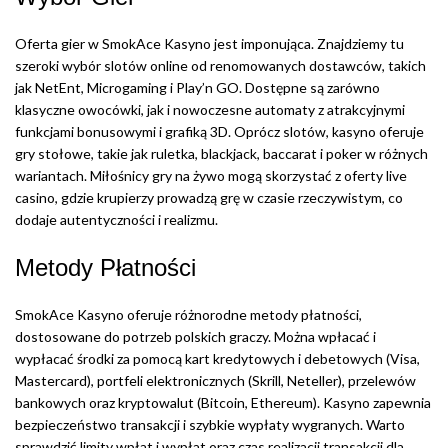
Oferta gier w SmokAce Kasyno jest imponująca. Znajdziemy tu
szeroki wybór slotów online od renomowanych dostawców, takich
jak NetEnt, Microgaming i Play’n GO. Dostępne są zarówno
klasyczne owocówki, jak i nowoczesne automaty z atrakcyjnymi
funkcjami bonusowymi i grafiką 3D. Oprócz slotów, kasyno oferuje
gry stołowe, takie jak ruletka, blackjack, baccarat i poker w różnych
wariantach. Miłośnicy gry na żywo mogą skorzystać z oferty live
casino, gdzie krupierzy prowadzą grę w czasie rzeczywistym, co
dodaje autentyczności i realizmu.
Metody Płatności
SmokAce Kasyno oferuje różnorodne metody płatności,
dostosowane do potrzeb polskich graczy. Można wpłacać i
wypłacać środki za pomocą kart kredytowych i debetowych (Visa,
Mastercard), portfeli elektronicznych (Skrill, Neteller), przelewów
bankowych oraz kryptowalut (Bitcoin, Ethereum). Kasyno zapewnia
bezpieczeństwo transakcji i szybkie wypłaty wygranych. Warto
sprawdzić limity wpłat i wypłat oraz czas realizacji transakcji dla