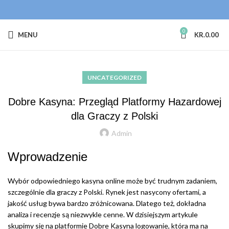
0
MENU
KR.
0.00
UNCATEGORIZED
Dobre Kasyna: Przegląd Platformy Hazardowej
dla Graczy z Polski
Admin
Wprowadzenie
Wybór odpowiedniego kasyna online może być trudnym zadaniem,
szczególnie dla graczy z Polski. Rynek jest nasycony ofertami, a
jakość usług bywa bardzo zróżnicowana. Dlatego też, dokładna
analiza i recenzje są niezwykle cenne. W dzisiejszym artykule
skupimy się na platformie
Dobre Kasyna logowanie
, która ma na