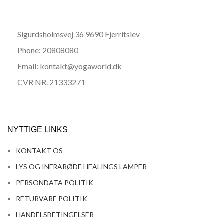
Sigurdsholmsvej 36 9690 Fjerritslev
Phone: 20808080
Email: kontakt@yogaworld.dk
CVR NR. 21333271
NYTTIGE LINKS
KONTAKT OS
LYS OG INFRARØDE HEALINGS LAMPER
PERSONDATA POLITIK
RETURVARE POLITIK
HANDELSBETINGELSER