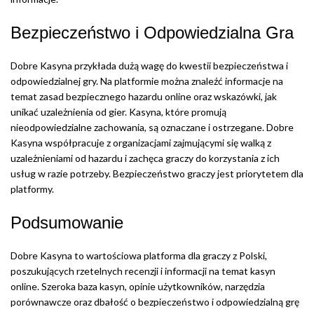
Bezpieczeństwo i Odpowiedzialna Gra
Dobre Kasyna przykłada dużą wagę do kwestii bezpieczeństwa i
odpowiedzialnej gry. Na platformie można znaleźć informacje na
temat zasad bezpiecznego hazardu online oraz wskazówki, jak
unikać uzależnienia od gier. Kasyna, które promują
nieodpowiedzialne zachowania, są oznaczane i ostrzegane. Dobre
Kasyna współpracuje z organizacjami zajmującymi się walką z
uzależnieniami od hazardu i zachęca graczy do korzystania z ich
usług w razie potrzeby. Bezpieczeństwo graczy jest priorytetem dla
platformy.
Podsumowanie
Dobre Kasyna to wartościowa platforma dla graczy z Polski,
poszukujących rzetelnych recenzji i informacji na temat kasyn
online. Szeroka baza kasyn, opinie użytkowników, narzędzia
porównawcze oraz dbałość o bezpieczeństwo i odpowiedzialną grę