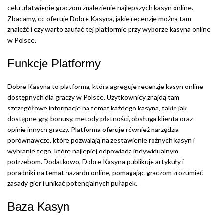
celu ułatwienie graczom znalezienie najlepszych kasyn online.
Zbadamy, co oferuje Dobre Kasyna, jakie recenzje można tam
znaleźć i czy warto zaufać tej platformie przy wyborze kasyna online
w Polsce.
Funkcje Platformy
Dobre Kasyna to platforma, która agreguje recenzje kasyn online
dostępnych dla graczy w Polsce. Użytkownicy znajdą tam
szczegółowe informacje na temat każdego kasyna, takie jak
dostępne gry, bonusy, metody płatności, obsługa klienta oraz
opinie innych graczy. Platforma oferuje również narzędzia
porównawcze, które pozwalają na zestawienie różnych kasyn i
wybranie tego, które najlepiej odpowiada indywidualnym
potrzebom. Dodatkowo, Dobre Kasyna publikuje artykuły i
poradniki na temat hazardu online, pomagając graczom zrozumieć
zasady gier i unikać potencjalnych pułapek.
Baza Kasyn