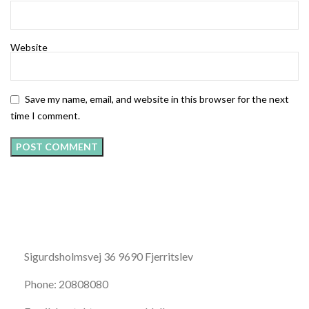
Website
Save my name, email, and website in this browser for the next
time I comment.
Sigurdsholmsvej 36 9690 Fjerritslev
Phone: 20808080