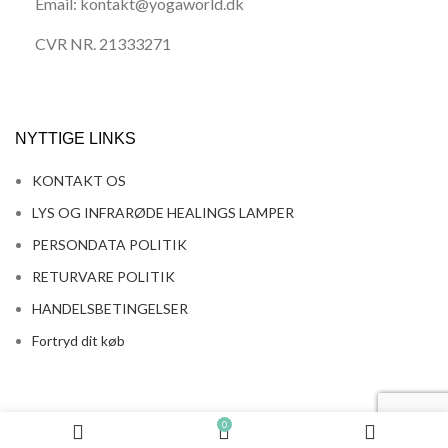
Email: kontakt@yogaworld.dk
CVR NR. 21333271
NYTTIGE LINKS
KONTAKT OS
LYS OG INFRARØDE HEALINGS LAMPER
PERSONDATA POLITIK
RETURVARE POLITIK
HANDELSBETINGELSER
Fortryd dit køb
0