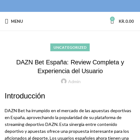
0
MENU
KR.
0.00
UNCATEGORIZED
DAZN Bet España: Review Completa y
Experiencia del Usuario
Admin
Introducción
DAZN Bet ha irrumpido en el mercado de las apuestas deportivas
en España, aprovechando la popularidad de su plataforma de
streaming deportivo DAZN. Esta sinergia entre contenido
deportivo y apuestas ofrece una propuesta interesante para los
aficionados al deporte. Los usuarios españoles ahora tienen una