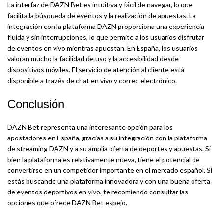
La interfaz de DAZN Bet es intuitiva y fácil de navegar, lo que
facilita la búsqueda de eventos y la realización de apuestas. La
integración con la plataforma DAZN proporciona una experiencia
fluida y sin interrupciones, lo que permite a los usuarios disfrutar
de eventos en vivo mientras apuestan. En España, los usuarios
valoran mucho la facilidad de uso y la accesibilidad desde
dispositivos móviles. El servicio de atención al cliente está
disponible a través de chat en vivo y correo electrónico.
Conclusión
DAZN Bet representa una interesante opción para los
apostadores en España, gracias a su integración con la plataforma
de streaming DAZN y a su amplia oferta de deportes y apuestas. Si
bien la plataforma es relativamente nueva, tiene el potencial de
convertirse en un competidor importante en el mercado español. Si
estás buscando una plataforma innovadora y con una buena oferta
de eventos deportivos en vivo, te recomiendo consultar las
opciones que ofrece
DAZN Bet espejo
.