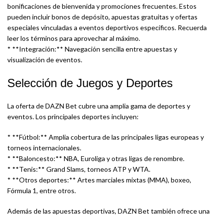
bonificaciones de bienvenida y promociones frecuentes. Estos
pueden incluir bonos de depósito, apuestas gratuitas y ofertas
especiales vinculadas a eventos deportivos específicos. Recuerda
leer los términos para aprovechar al máximo.
* **Integración:** Navegación sencilla entre apuestas y
visualización de eventos.
Selección de Juegos y Deportes
La oferta de DAZN Bet cubre una amplia gama de deportes y
eventos. Los principales deportes incluyen:
* **Fútbol:** Amplia cobertura de las principales ligas europeas y
torneos internacionales.
* **Baloncesto:** NBA, Euroliga y otras ligas de renombre.
* **Tenis:** Grand Slams, torneos ATP y WTA.
* **Otros deportes:** Artes marciales mixtas (MMA), boxeo,
Fórmula 1, entre otros.
Además de las apuestas deportivas, DAZN Bet también ofrece una