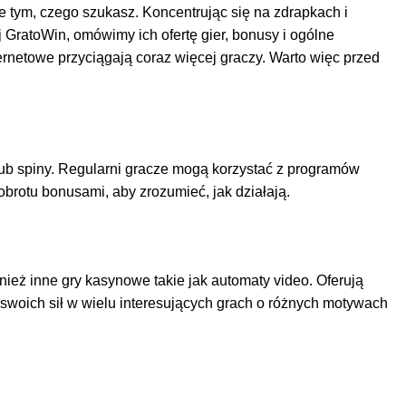
tym, czego szukasz. Koncentrując się na zdrapkach i
j GratoWin, omówimy ich ofertę gier, bonusy i ogólne
rnetowe przyciągają coraz więcej graczy. Warto więc przed
lub spiny. Regularni gracze mogą korzystać z programów
obrotu bonusami, aby zrozumieć, jak działają.
ież inne gry kasynowe takie jak automaty video. Oferują
woich sił w wielu interesujących grach o różnych motywach