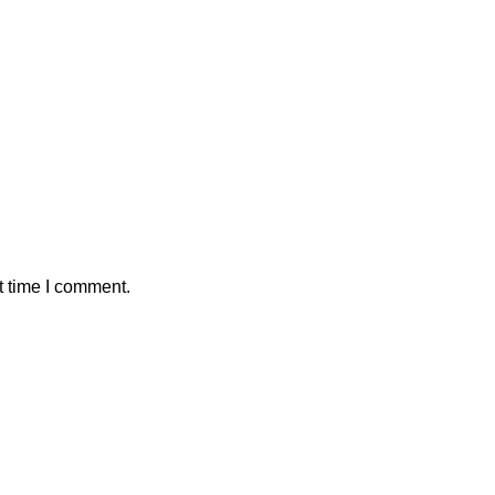
t time I comment.