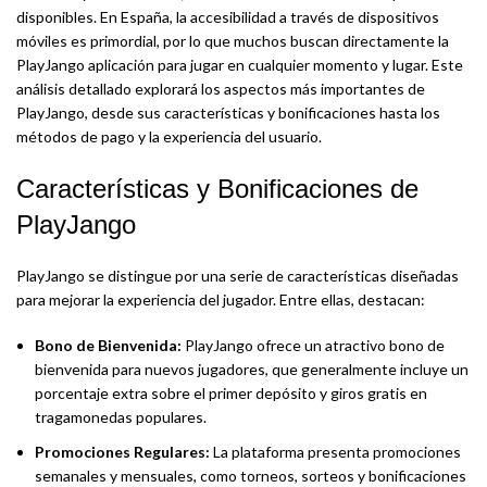
disponibles. En España, la accesibilidad a través de dispositivos
móviles es primordial, por lo que muchos buscan directamente la
PlayJango aplicación
para jugar en cualquier momento y lugar. Este
análisis detallado explorará los aspectos más importantes de
PlayJango, desde sus características y bonificaciones hasta los
métodos de pago y la experiencia del usuario.
Características y Bonificaciones de
PlayJango
PlayJango se distingue por una serie de características diseñadas
para mejorar la experiencia del jugador. Entre ellas, destacan:
Bono de Bienvenida:
PlayJango ofrece un atractivo bono de
bienvenida para nuevos jugadores, que generalmente incluye un
porcentaje extra sobre el primer depósito y giros gratis en
tragamonedas populares.
Promociones Regulares:
La plataforma presenta promociones
semanales y mensuales, como torneos, sorteos y bonificaciones