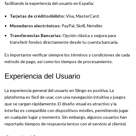
facilitando la experiencia del usuario en España:
Tarjetas de crédito/débito:
Visa, MasterCard.
Monederos electrónicos:
PayPal, Skrill, Neteller.
Transferencias Bancarias:
Opción clásica y segura para
transferir fondos directamente desde tu cuenta bancaria.
Es importante verificar siempre los términos y condiciones de cada
método de pago, así como los tiempos de procesamiento.
Experiencia del Usuario
La experiencia general del usuario en Slingo es positiva. La
plataforma es fácil de usar, con una navegación intuitiva y juegos
que se cargan rápidamente. El diseño visual es atractivo y la
interfaz es compatible con dispositivos móviles, permitiendo jugar
en cualquier lugar y momento. Sin embargo, algunos usuarios han
reportado tiempos de respuesta lentos con el servicio al clientel.