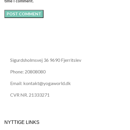
time I comment.
Sigurdsholmsvej 36 9690 Fjerritslev
Phone: 20808080
Email: kontakt@yogaworld.dk
CVR NR. 21333271
NYTTIGE LINKS