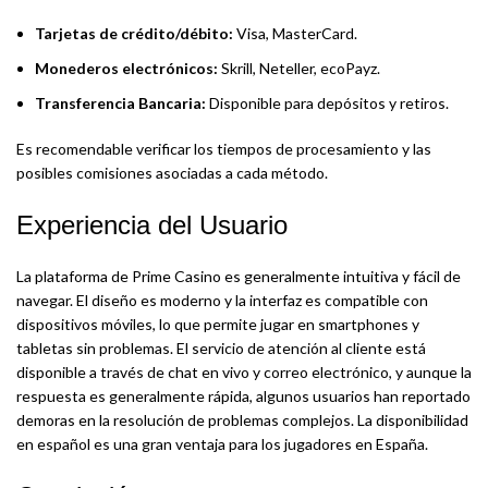
Tarjetas de crédito/débito:
Visa, MasterCard.
Monederos electrónicos:
Skrill, Neteller, ecoPayz.
Transferencia Bancaria:
Disponible para depósitos y retiros.
Es recomendable verificar los tiempos de procesamiento y las
posibles comisiones asociadas a cada método.
Experiencia del Usuario
La plataforma de Prime Casino es generalmente intuitiva y fácil de
navegar. El diseño es moderno y la interfaz es compatible con
dispositivos móviles, lo que permite jugar en smartphones y
tabletas sin problemas. El servicio de atención al cliente está
disponible a través de chat en vivo y correo electrónico, y aunque la
respuesta es generalmente rápida, algunos usuarios han reportado
demoras en la resolución de problemas complejos. La disponibilidad
en español es una gran ventaja para los jugadores en España.